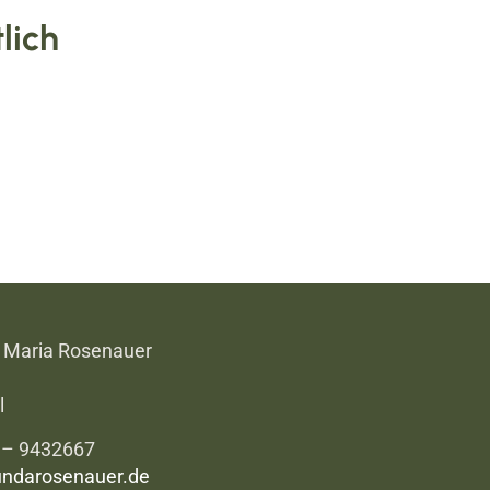
lich
a Maria Rosenauer
l
3 – 9432667
undarosenauer.de